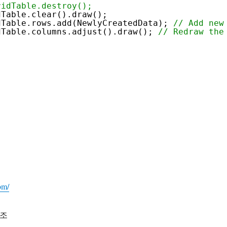
ridTable.destroy();
dTable.clear().draw();
dTable.rows.add(NewlyCreatedData); 
// Add new
dTable.columns.adjust().draw(); 
// Redraw the
om/
참조