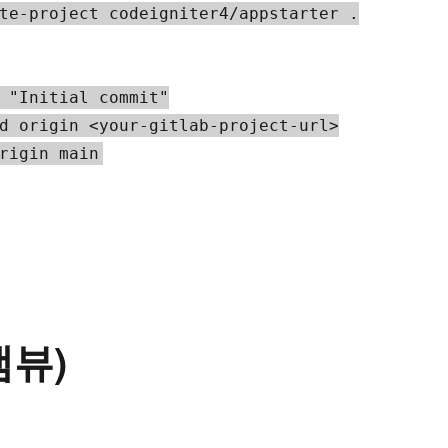
te-project codeigniter4/appstarter .

 "Initial commit"

d origin <your-gitlab-project-url>

rigin main
램뷰)