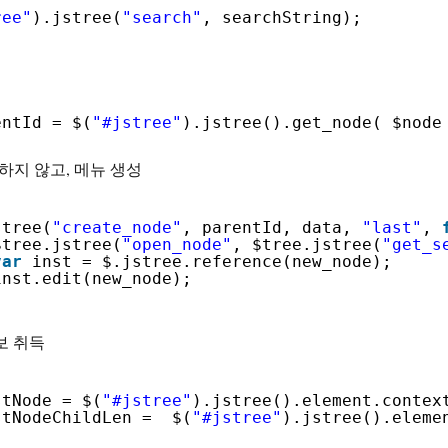
ree"
).jstree(
"search"
, searchString);
entId = $(
"#jstree"
).jstree().get_node( $node
 사용하지 않고, 메뉴 생성
stree(
"create_node"
, parentId, data, 
"last"
, 
$tree.jstree(
"open_node"
, $tree.jstree(
"get_s
var
inst = $.jstree.reference(new_node);
inst.edit(new_node);
정보 취득
stNode = $(
"#jstree"
).jstree().element.contex
stNodeChildLen =  $(
"#jstree"
).jstree().eleme