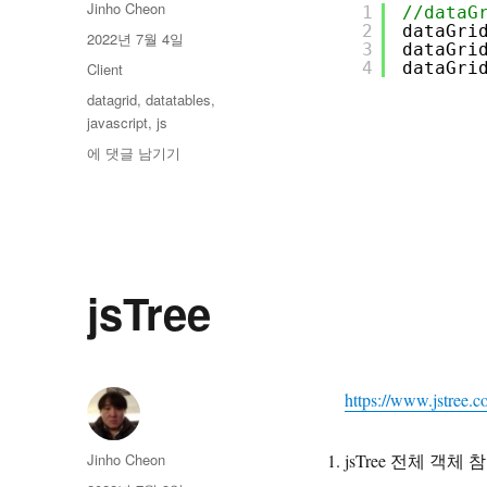
글
Jinho Cheon
1
//dataG
쓴
2
dataGri
작
2022년 7월 4일
3
dataGri
이
성
4
dataGri
카
Client
일
테
태
datagrid
,
datatables
,
자
고
그
javascript
,
js
리
Datatables
에 댓글 남기기
데
이
터
변
경
(새
jsTree
로
운
데
이
https://www.jstree.c
터)
글
Jinho Cheon
jsTree 전체 객체 
쓴