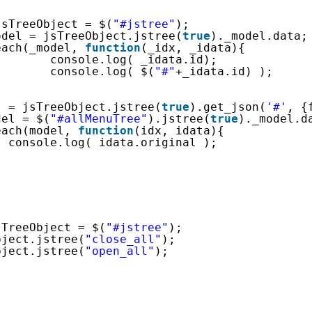
jsTreeObject = $(
"#jstree"
);
odel = jsTreeObject.jstree(
true
)._model.data;
each(_model, 
function
(_idx, _idata){
console.log( _idata.id);
console.log( $(
"#"
+_idata.id) );
j = jsTreeObject.jstree(
true
).get_json(
'#'
, {
del = $(
"#allMenuTree"
).jstree(
true
)._model.d
each(model, 
function
(idx, idata){
console.log( idata.original );
sTreeObject = $(
"#jstree"
);
bject.jstree(
"close_all"
);
bject.jstree(
"open_all"
);