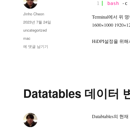
1
bash
-c
글
Jinho Cheon
Terminal에서 
쓴
작
2023년 7월 24일
1600×1000 192
이
성
카
uncategorized
일
테
태
mac
자
HiDPI설정을 위
고
그
맥
에 댓글 남기기
리
북
HiDPI
설
정
(그
램
Datatables 데이
뷰)
Databtables