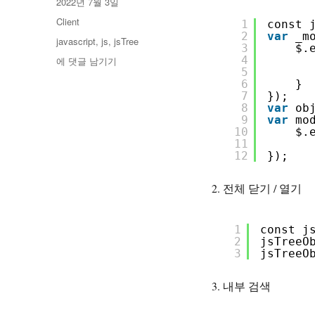
작
2022년 7월 3일
이
성
카
Client
1
const 
일
테
2
var
_m
태
javascript
,
js
,
jsTree
자
3
$.
고
그
4
jsTree
에 댓글 남기기
리
5
6
}
7
});
8
var
ob
9
var
mo
10
$.
11
12
});
전체 닫기 / 열기
1
const j
2
jsTreeO
3
jsTreeO
내부 검색