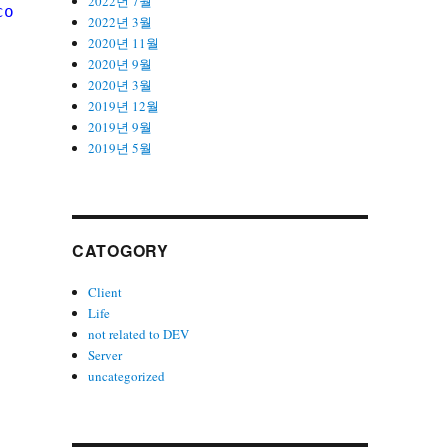
2022년 7월
com/xzhih/one-key-hidpi/master/hidpi.sh
)"
2022년 3월
2020년 11월
2020년 9월
2020년 3월
2019년 12월
2019년 9월
2019년 5월
CATOGORY
Client
Life
not related to DEV
Server
uncategorized