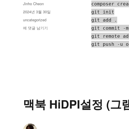
글
Jinho Cheon
composer crea
쓴
작
2024년 3월 30일
git init

이
성
카
uncategorized
git add .

일
테
Codeigniter4
에 댓글 남기기
git commit -m
자
고
Composer
git remote ad
리
Install
git push -u o
맥북 HiDPI설정 (그