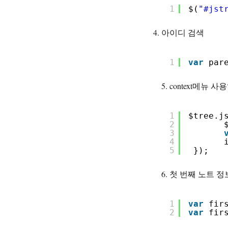
1
$(
"#jst
아이디 검색
1
var
par
5. context메뉴
1
$tree.j
2
3
4
5
});
6. 첫 번째 노트 
1
var
fir
2
var
fir