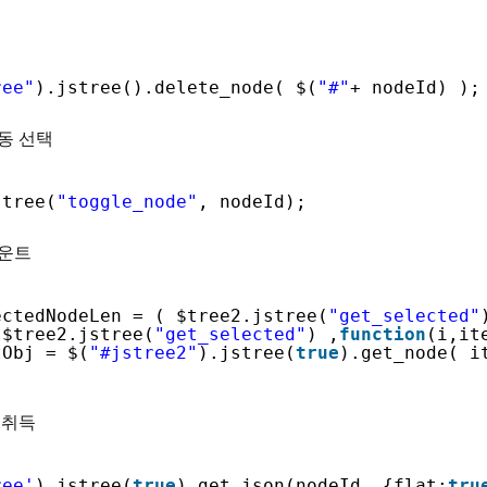
ree"
).jstree().delete_node( $(
"#"
+ nodeId) );
자동 선택
stree(
"toggle_node"
, nodeId);
카운트
ectedNodeLen = ( $tree2.jstree(
"get_selected"
 $tree2.jstree(
"get_selected"
) ,
function
(i,it
tObj = $(
"#jstree2"
).jstree(
true
).get_node( i
체 취득
ree'
).jstree(
true
).get_json(nodeId, {flat:
tru